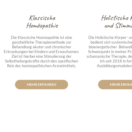
Klassische
Holistische 
Homöopathie
und Stimma
Die Klassische Homöopathie ist eine
Die Holistische Körper- 
ganzheitliche Therapiemethode zur
bedient sich systemische
Behandlung akuter und chronischer
bioenergetischer Behandl
Erkrankungen bei Kindern und Erwachsenen.
Schwerpunkt in meiner Pra
Ziel ist hierbei eine Stimulierung der
schamanische Therapie, d
Selbstheilungskräfte durch den spezifischen
ich seit 2018 in fo
Reiz des homöopathischen Arzneimittels.
Ausbildungsmodulen 
MEHR ERFAHREN
MEHR ERFA