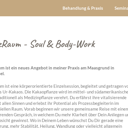
Behandlung & Praxis
Semin
zRaum - Soul & Body-Work
m ist ein neues Angebot in meiner Praxis am Maasgrund in
el.
 ist eine körperorientierte Einzelsession, begleitet und getragen 
es Ur-Kakaos. Die Kakaopflanze wird im mittel- und südamerikanisch
ditionell als Medizinpflanze verehrt. Du erfährst ihre vitalisierende
t allen Sinnen und erlebst ihr Potential als Prozessbegleiterin im
iellen Raum. Vorab beginnen wir unsere gemeinsame Reise mit eine
renden Gespräch, in welchem Du mehr Klarheit über Dein Anliegen u
sicht gewinnst. Wo in Deinem Leben wünschst Du Dir gerade eine
ung, mehr Stabilität, Heilung, Wandlung oder vielleicht allgemein