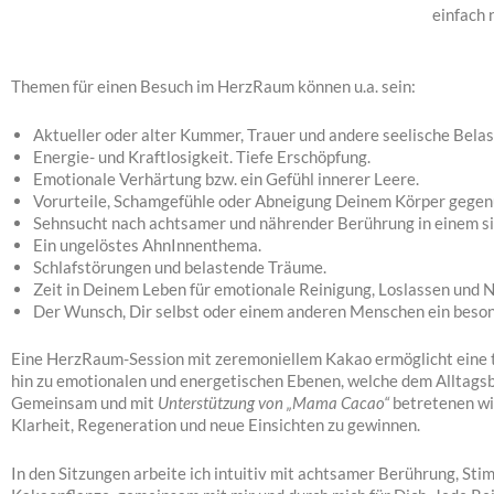
einfach 
Themen für einen Besuch im HerzRaum können u.a. sein:
Aktueller oder alter Kummer, Trauer und andere seelische Bela
Energie- und Kraftlosigkeit. Tiefe Erschöpfung.
Emotionale Verhärtung bzw. ein Gefühl innerer Leere.
Vorurteile, Schamgefühle oder Abneigung Deinem Körper gegen
Sehnsucht nach achtsamer und nährender Berührung in einem s
Ein ungelöstes AhnInnenthema.
Schlafstörungen und belastende Träume.
Zeit in Deinem Leben für emotionale Reinigung, Loslassen und 
Der Wunsch, Dir selbst oder einem anderen Menschen ein beso
Eine HerzRaum-Session mit zeremoniellem Kakao ermöglicht eine 
hin zu emotionalen und energetischen Ebenen, welche dem Alltagsb
Gemeinsam und mit
Unterstützung von „Mama Cacao“
betretenen wi
Klarheit, Regeneration und neue Einsichten zu gewinnen.
In den Sitzungen arbeite ich intuitiv mit achtsamer Berührung, Stim