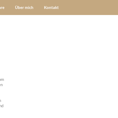
are
Über mich
Kontakt
vom
en
m
nd