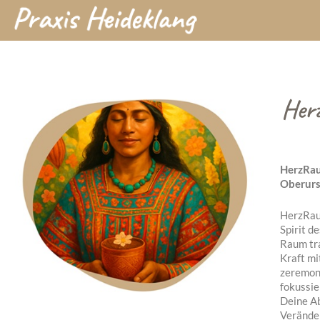
Zum
Inhalt
springen
Her
HerzRau
Oberurs
HerzRaum
Spirit d
Raum tra
Kraft mi
zeremon
fokussie
Deine Ab
Veränder