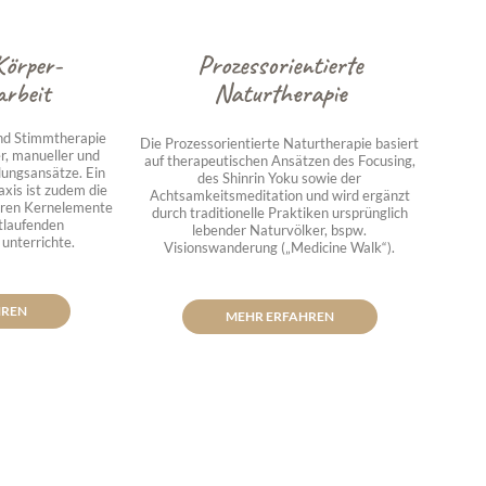
Körper-
Prozessorientierte
rbeit
Naturtherapie
und Stimmtherapie
Die Prozessorientierte Naturtherapie basiert
r, manueller und
auf therapeutischen Ansätzen des Focusing,
ungsansätze. Ein
des Shinrin Yoku sowie der
xis ist zudem die
Achtsamkeitsmeditation und wird ergänzt
eren Kernelemente
durch traditionelle Praktiken ursprünglich
rtlaufenden
lebender Naturvölker, bspw.
unterrichte.
Visionswanderung („Medicine Walk“).
HREN
MEHR ERFAHREN