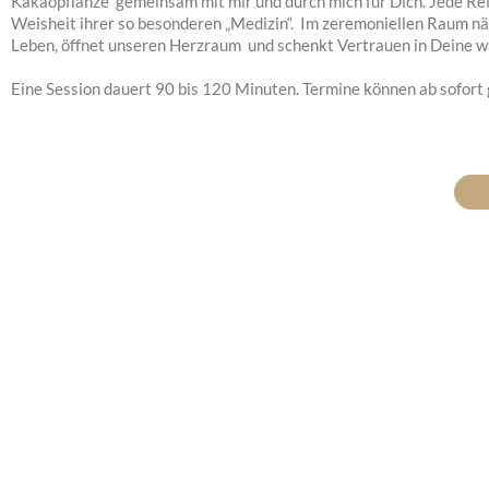
Kakaopflanze gemeinsam mit mir und durch mich für Dich. Jede Reise
Weisheit ihrer so besonderen „Medizin“. Im zeremoniellen Raum nä
Leben, öffnet unseren Herzraum und schenkt Vertrauen in Deine w
Eine Session dauert 90 bis 120 Minuten. Termine können ab sofort 